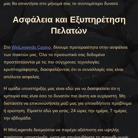
μας θα απαντήσει στο μήνυμά σας το συντομότερο δυνατό.
Ασφάλεια και Εξυπηρέτηση
Πελατών
Στο
WinLegends Casino
, δίνουμε προτεραιότητα στην ασφάλεια
των παικτών μας. Όλα τα προσωπικά σας δεδομένα
προστατεύονται με τις πιο σύγχρονες τεχνολογίες
κρυπτογράφησης, διασφαλίζοντας ότι οι συναλλαγές σας είναι
απόλυτα ασφαλείς.
Η ομάδα υποστήριξής μας είναι εδώ για να διασφαλίσει ότι η
εμπειρία σας είναι όσο το δυνατόν πιο άνετη και ευχάριστη. Μη
διστάσετε να επικοινωνήσετε μαζί μας για οποιοδήποτε πρόβλημα
ή ερώτηση. Είμαστε εδώ για εσάς, 24 ώρες την ημέρα, 7 ημέρες
την εβδομάδα.
Η WinLegends δεσμεύεται να παρέχει αξιόπιστη και υψηλής
ποιότητας υποστήριξη, ώστε να απολαμβάνετε το παιχνίδι χωρίς